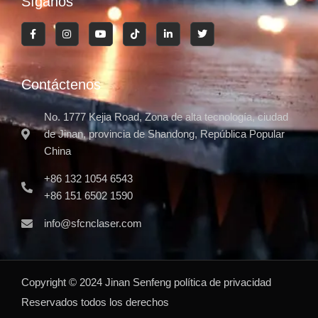
Síganos
Contáctenos
No. 1777 Kejia Road, Zona de alta tecnología, ciudad
de Jinan, provincia de Shandong, República Popular
China
+86 132 1054 6543
+86 151 6502 1590
info@sfcnclaser.com
Copyright ©
2024
Jinan Senfeng
política de privacidad
Reservados todos los derechos