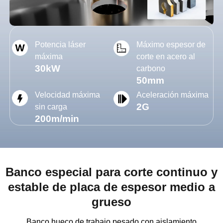
Potencia láser
Máximo espesor de
máxima
corte en acero al
30kW
carbono
50mm
Velocidad máxima
Aceleración máxima
2G
sin carga
200m/min
Banco especial para corte continuo y
estable de placa de espesor medio a
grueso
Banco hueco de trabajo pesado con aislamiento