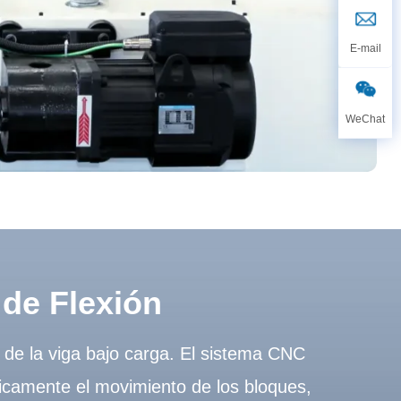
de Flexión
 de la viga bajo carga. El sistema CNC
ticamente el movimiento de los bloques,