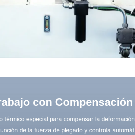
rabajo con Compensación 
to térmico especial para compensar la deformación
unción de la fuerza de plegado y controla automá