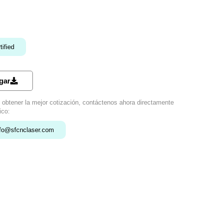
ified
gar
 obtener la mejor cotización, contáctenos ahora directamente
ico:
nfo@sfcnclaser.com