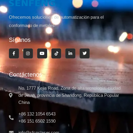
Ofrecemos soluciones de automatización para el
conformado de metales
Síganos
Contáctenos
No. 1777 Kejia Road, Zona de alta tecnología, ciudad
de Jinan, provincia de Shandong, República Popular
China
+86 132 1054 6543
+86 151 6502 1590
info@sfcnclaser.com