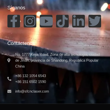
Síganos
Contáctenos
No. 1777 Kejia Road, Zona de alta tecnología, ciudad
de Jinan, provincia de Shandong, República Popular
China
+86 132 1054 6543
+86 151 6502 1590
info@sfcnclaser.com