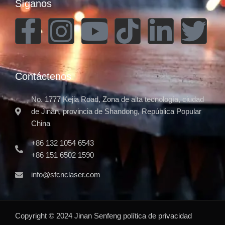
Síganos
Contáctenos
No. 1777 Kejia Road, Zona de alta tecnología, ciudad
de Jinan, provincia de Shandong, República Popular
China
+86 132 1054 6543
+86 151 6502 1590
info@sfcnclaser.com
Copyright ©
2024
Jinan Senfeng
política de privacidad