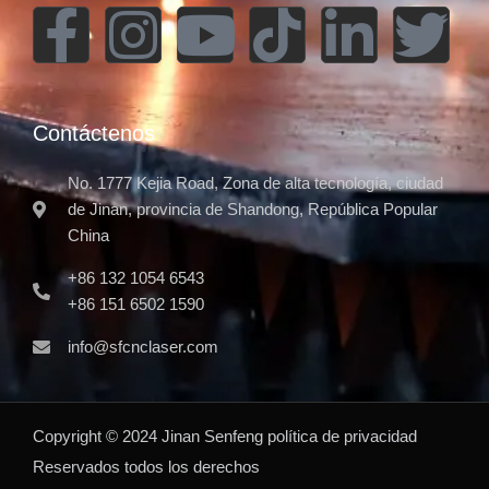
Contáctenos
No. 1777 Kejia Road, Zona de alta tecnología, ciudad
de Jinan, provincia de Shandong, República Popular
China
+86 132 1054 6543
+86 151 6502 1590
info@sfcnclaser.com
Copyright ©
2024
Jinan Senfeng
política de privacidad
Reservados todos los derechos