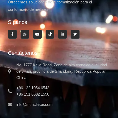
Ofrecemos soluciones de automatización para el
conformado de metales
Síganos
Contáctenos
No. 1777 Kejia Road, Zona de alta tecnología, ciudad
de Jinan, provincia de Shandong, República Popular
China
+86 132 1054 6543
+86 151 6502 1590
info@sfcnclaser.com