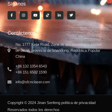
Síganos
Contáctenos
No. 1777 Kejia Road, Zona de alta tecnología, ciudad
de Jinan, provincia de Shandong, República Popular
China
+86 132 1054 6543
+86 151 6502 1590
info@sfcnclaser.com
Copyright ©
2024
Jinan Senfeng
política de privacidad
Reservados todos los derechos